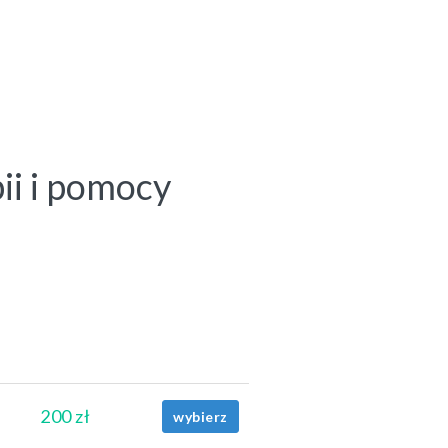
i i pomocy
200 zł
wybierz